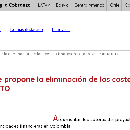
 y la Cobranza
LATAM
Bolivia
Centro America
Chile
Co
a
Lo más destacado
La revista
e la eliminación de los costos financieros. Todo un EXABRUPTO
propone la eliminación de los cost
PTO
A
rgumentan los autores del proyect
 entidades financieras en Colombia.