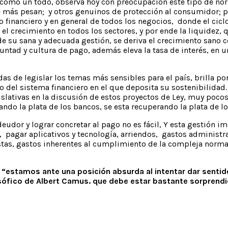
al como un todo, observa hoy con preocupación este tipo de n
que más pesan; y otros genuinos de protección al consumidor; 
financiero y en general de todos los negocios, donde el ciclo 
 el crecimiento en todos los sectores, y por ende la liquidez, 
y de su sana y adecuada gestión, se deriva el crecimiento sano
untad y cultura de pago, además eleva la tasa de interés, en
as de legislar los temas más sensibles para el país, brilla po
oso del sistema financiero en el que deposita su sostenibilida
slativas en la discusión de estos proyectos de Ley, muy pocos 
ando la plata de los bancos, se esta recuperando la plata de 
deudor y lograr concretar al pago no es fácil, Y esta gestión 
 pagar aplicativos y tecnología, arriendos, gastos administra
istas, gastos inherentes al cumplimiento de la compleja norm
: “estamos ante una posición absurda al intentar dar sentido
ófico de Albert Camus. que debe estar bastante sorprendi