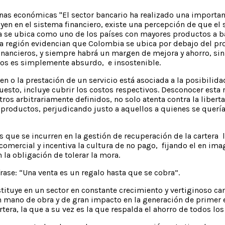
s económicas "El sector bancario ha realizado una important
yen en el sistema financiero, existe una percepción de que e
 se ubica como uno de los países con mayores productos a baj
e la región evidencian que Colombia se ubica por debajo del p
 financieros, y siempre habrá un margen de mejora y ahorro, s
rios es simplemente absurdo, e insostenible.
en o la prestación de un servicio está asociada a la posibilid
puesto, incluye cubrir los costos respectivos. Desconocer esta
os arbitrariamente definidos, no solo atenta contra la liberta
e productos, perjudicando justo a aquellos a quienes se quería
os que se incurren en la gestión de recuperación de la cartera
d comercial y incentiva la cultura de no pago, fijando el en i
n la obligación de tolerar la mora.
se: “Una venta es un regalo hasta que se cobra”.
ituye en un sector en constante crecimiento y vertiginoso cam
en mano de obra y de gran impacto en la generación de primer
tera, la que a su vez es la que respalda el ahorro de todos lo