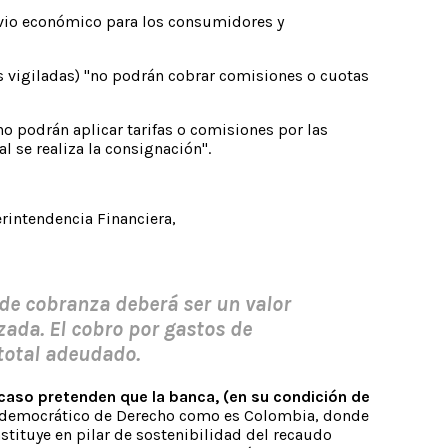
ivio económico para los consumidores y
as vigiladas) "no podrán cobrar comisiones o cuotas
o podrán aplicar tarifas o comisiones por las
l se realiza la consignación".
rintendencia Financiera,
 de cobranza deberá ser un valor
zada. El cobro por gastos de
 total adeudado.
aso pretenden que la banca, (en su condición de
 democrático de Derecho como es Colombia, donde
stituye en pilar de sostenibilidad del recaudo