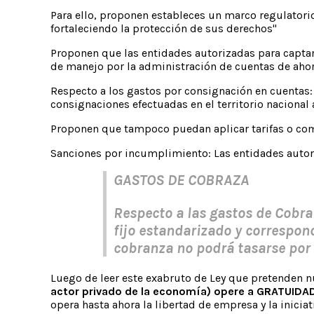
Para ello, proponen estableces un marco regulatori
fortaleciendo la protección de sus derechos"
Proponen que las entidades autorizadas para captar 
de manejo por la administración de cuentas de ahorro
Respecto a los gastos por consignación en cuentas: 
consignaciones efectuadas en el territorio nacional 
Proponen que tampoco puedan aplicar tarifas o comi
Sanciones por incumplimiento: Las entidades autori
GASTOS DE COBRAZA
Respecto a las gastos de Cobra
fijo estandarizado y correspond
cobranza no podrá tasarse por 
Luego de leer este exabruto de Ley que pretenden 
actor privado de la economía) opere a GRATUIDA
opera hasta ahora la libertad de empresa y la inici