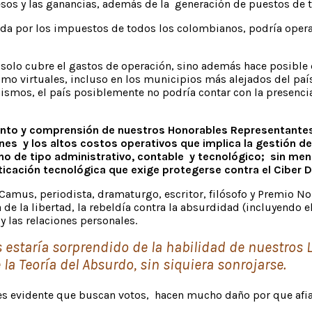
esos y las ganancias, además de la generación de puestos de 
da por los impuestos de todos los colombianos, podría operar
o solo cubre el gastos de operación, sino además hace posible
 como virtuales, incluso en los municipios más alejados del p
ismos, el país posiblemente no podría contar con la presencia 
iento y comprensión de nuestros Honorables Representantes
nes y los altos costos operativos que implica la gestión de 
 sino de tipo administrativo, contable y tecnológico; sin me
sticación tecnológica que exige protegerse contra el Ciber D
t Camus, periodista, dramaturgo, escritor, filósofo y Premio No
 la libertad, la rebeldía contra la absurdidad (incluyendo e
y las relaciones personales.
 estaría sorprendido de la habilidad de nuestros 
a Teoría del Absurdo, sin siquiera sonrojarse.
es evidente que buscan votos, hacen mucho daño por que afia