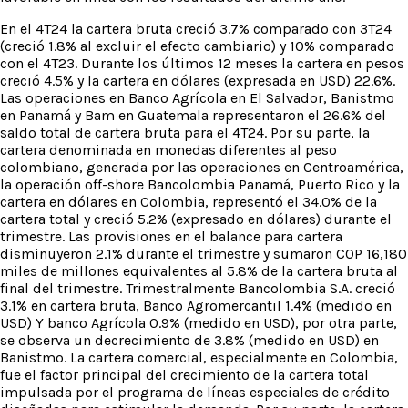
En el 4T24 la cartera bruta creció 3.7% comparado con 3T24
(creció 1.8% al excluir el efecto cambiario) y 10% comparado
con el 4T23. Durante los últimos 12 meses la cartera en pesos
creció 4.5% y la cartera en dólares (expresada en USD) 22.6%.
Las operaciones en Banco Agrícola en El Salvador, Banistmo
en Panamá y Bam en Guatemala representaron el 26.6% del
saldo total de cartera bruta para el 4T24. Por su parte, la
cartera denominada en monedas diferentes al peso
colombiano, generada por las operaciones en Centroamérica,
la operación off-shore Bancolombia Panamá, Puerto Rico y la
cartera en dólares en Colombia, representó el 34.0% de la
cartera total y creció 5.2% (expresado en dólares) durante el
trimestre. Las provisiones en el balance para cartera
disminuyeron 2.1% durante el trimestre y sumaron COP 16,180
miles de millones equivalentes al 5.8% de la cartera bruta al
final del trimestre. Trimestralmente Bancolombia S.A. creció
3.1% en cartera bruta, Banco Agromercantil 1.4% (medido en
USD) Y banco Agrícola 0.9% (medido en USD), por otra parte,
se observa un decrecimiento de 3.8% (medido en USD) en
Banistmo. La cartera comercial, especialmente en Colombia,
fue el factor principal del crecimiento de la cartera total
impulsada por el programa de líneas especiales de crédito