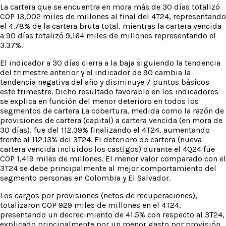
La cartera que se encuentra en mora más de 30 días totalizó
COP 13,002 miles de millones al final del 4T24, representando
el 4.78% de la cartera bruta total, mientras la cartera vencida
a 90 días totalizó 9,164 miles de millones representando el
3.37%.
El indicador a 30 días cierra a la baja siguiendo la tendencia
del trimestre anterior y el indicador de 90 cambia la
tendencia negativa del año y disminuye 7 puntos básicos
este trimestre. Dicho resultado favorable en los indicadores
se explica en función del menor deterioro en todos los
segmentos de cartera La cobertura, medida como la razón de
provisiones de cartera (capital) a cartera vencida (en mora de
30 días), fue del 112.39% finalizando el 4T24, aumentando
frente al 112.13% del 3T24. El deterioro de cartera (nueva
cartera vencida incluidos los castigos) durante el 4Q24 fue
COP 1,419 miles de millones. El menor valor comparado con el
3T24 se debe principalmente al mejor comportamiento del
segmento personas en Colombia y El Salvador.
Los cargos por provisiones (netos de recuperaciones),
totalizaron COP 929 miles de millones en el 4T24,
presentando un decrecimiento de 41.5% con respecto al 3T24,
explicado principalmente por un menor gasto por provisión