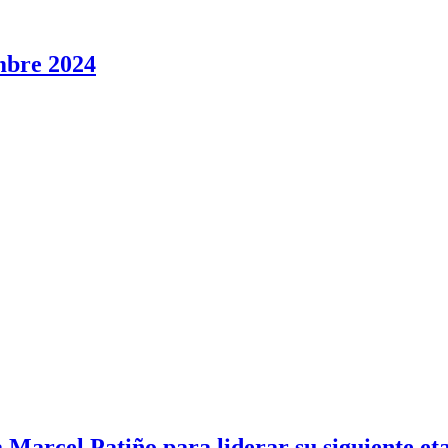
mbre 2024
 Marcel Patiño para liderar su siguiente e