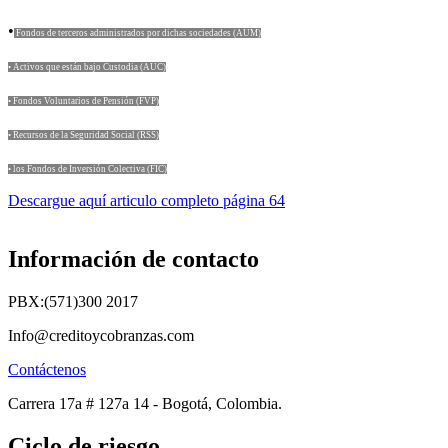
•
Fondos de terceros administrados por dichas sociedades (AUM)
• Activos que están bajo Custodia (AUC)
• Fondos Voluntarios de Pensión (FVP)
• Recursos de la Seguridad Social (RSS)
• los Fondos de Inversión Colectiva (FIC)
Descargue aquí articulo completo página 64
Información de contacto
PBX:(571)300 2017
Info@creditoycobranzas.com
Contáctenos
Carrera 17a # 127a 14 - Bogotá, Colombia.
Ciclo de riesgo