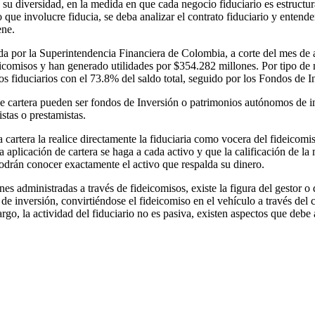
 su diversidad, en la medida en que cada negocio fiduciario es estructur
 que involucre fiducia, se deba analizar el contrato fiduciario y entender 
ene.
a por la Superintendencia Financiera de Colombia, a corte del mes de abr
comisos y han generado utilidades por $354.282 millones. Por tipo de ne
ios fiduciarios con el 73.8% del saldo total, seguido por los Fondos de 
 de cartera pueden ser fondos de Inversión o patrimonios autónomos de i
istas o prestamistas.
cartera la realice directamente la fiduciaria como vocera del fideicomiso
a aplicación de cartera se haga a cada activo y que la calificación de la
 podrán conocer exactamente el activo que respalda su dinero.
nes administradas a través de fideicomisos, existe la figura del gestor 
e inversión, convirtiéndose el fideicomiso en el vehículo a través del cu
rgo, la actividad del fiduciario no es pasiva, existen aspectos que debe