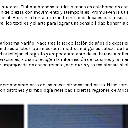
as mujeres. Elabora prendas tejidas a mano en colaboración 
ón de piezas con movimiento y atemporales. Promueven la utili
local. Honran la tierra utilizando métodos locales para rescat
ra, los textiles y el arte para lograr una sensibilidad bohemia 
losama Nariño. Nace tras la recopilación de años de experienc
an de esta labor, que incorpora madres indígenas cabeza de 
ndas reflejan el orgullo y empoderamiento de su herencia mile
eraciones; a diario recogen la información del cosmos y la ma
 impregnada de conocimiento, sabiduría y es resistencia al o
y empoderamiento de las raíces afrodescendientes. Nace como 
n patrones y simbología referidas a ciertas regiones de África