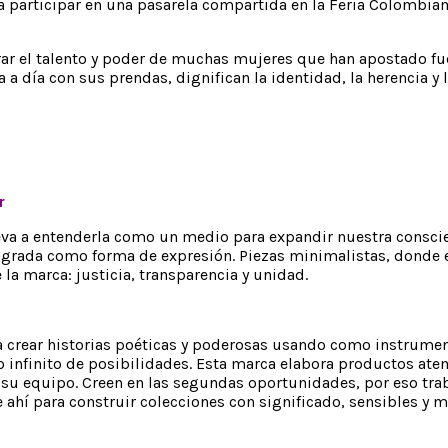
ra participar en una pasarela compartida en la Feria Colombi
rar el talento y poder de muchas mujeres que han apostado fue
a a día con sus prendas, dignifican la identidad, la herencia y l
r
leva a entenderla como un medio para expandir nuestra conscien
sagrada como forma de expresión. Piezas minimalistas, donde e
 la marca: justicia, transparencia y unidad.
 crear historias poéticas y poderosas usando como instrumen
 infinito de posibilidades. Esta marca elabora productos at
 su equipo. Creen en las segundas oportunidades, por eso tra
e ahí para construir colecciones con significado, sensibles y 