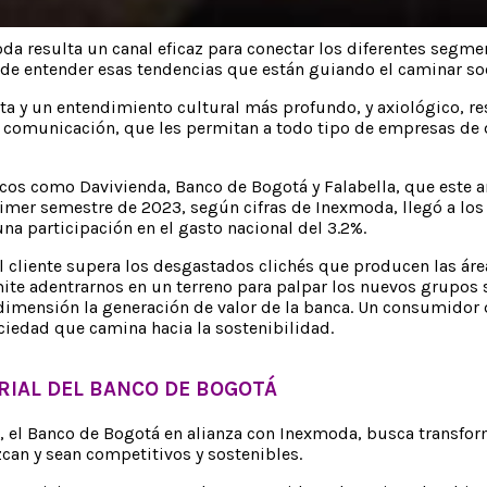
da resulta un canal eficaz para conectar los diferentes segme
de entender esas tendencias que están guiando el caminar soc
 y un entendimiento cultural más profundo, y axiológico, resu
de comunicación, que les permitan a todo tipo de empresas de 
ncos como Davivienda, Banco de Bogotá y Falabella, que este a
er semestre de 2023, según cifras de Inexmoda, llegó a los 
una participación en el gasto nacional del 3.2%.
 cliente supera los desgastados clichés que producen las áreas
mite adentrarnos en un terreno para palpar los nuevos grupos 
imensión la generación de valor de la banca. Un consumidor 
ciedad que camina hacia la sostenibilidad.
IAL DEL BANCO DE BOGOTÁ
, el Banco de Bogotá en alianza con Inexmoda, busca transfor
an y sean competitivos y sostenibles.