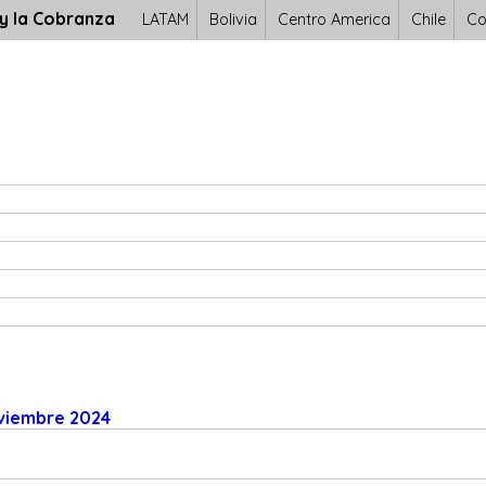
 y la Cobranza
LATAM
Bolivia
Centro America
Chile
Co
oviembre 2024