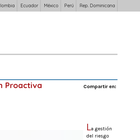
lombia
Ecuador
México
Perú
Rep. Dominicana
ón Proactiva
Compartir en:
L
a gestión
del riesgo