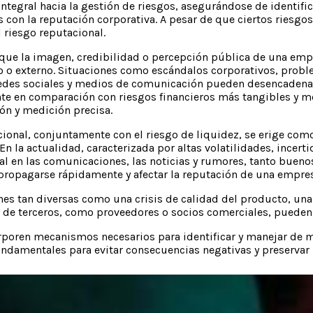
ntegral hacia la gestión de riesgos, asegurándose de identific
 con la reputación corporativa. A pesar de que ciertos riesgo
l riesgo reputacional.
de que la imagen, credibilidad o percepción pública de una e
no o externo. Situaciones como escándalos corporativos, probl
des sociales y medios de comunicación pueden desencadenar e
nte en comparación con riesgos financieros más tangibles y 
ción y medición precisa.
ional, conjuntamente con el riesgo de liquidez, se erige como
En la actualidad, caracterizada por altas volatilidades, incer
en las comunicaciones, las noticias y rumores, tanto buenos 
 propagarse rápidamente y afectar la reputación de una empre
nes tan diversas como una crisis de calidad del producto, una
tos de terceros, como proveedores o socios comerciales, puede
poren mecanismos necesarios para identificar y manejar de ma
undamentales para evitar consecuencias negativas y preservar 