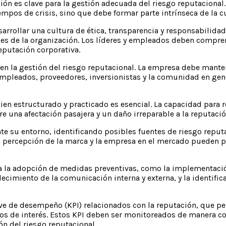
ción es clave para la gestión adecuada del riesgo reputaciona
mpos de crisis, sino que debe formar parte intrínseca de la cu
arrollar una cultura de ética, transparencia y responsabilidad
es de la organización. Los líderes y empleados deben compr
eputación corporativa.
 en la gestión del riesgo reputacional. La empresa debe mant
empleados, proveedores, inversionistas y la comunidad en gene
ien estructurado y practicado es esencial. La capacidad para
re una afectación pasajera y un daño irreparable a la reputaci
 su entorno, identificando posibles fuentes de riesgo reputa
la percepción de la marca y la empresa en el mercado pueden p
ca la adopción de medidas preventivas, como la implementación
ecimiento de la comunicación interna y externa, y la identific
e de desempeño (KPI) relacionados con la reputación, que pe
os de interés. Estos KPI deben ser monitoreados de manera co
ón del riesgo reputacional.