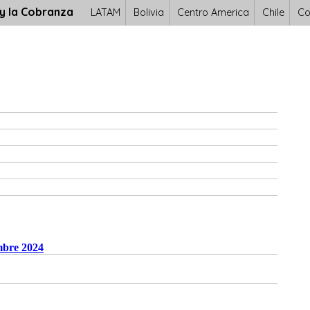
 y la Cobranza
LATAM
Bolivia
Centro America
Chile
Co
mbre 2024