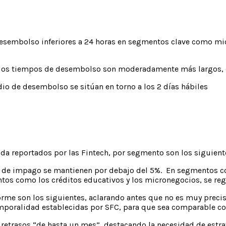
desembolso inferiores a 24 horas en segmentos clave como mi
 los tiempos de desembolso son moderadamente más largos, osc
io de desembolso se sitúan en torno a los 2 días hábiles
cida reportados por las Fintech, por segmento son los siguient
s de impago se mantienen por debajo del 5%. En segmentos c
ntos como los créditos educativos y los micronegocios, se regi
forme son los siguientes, aclarando antes que no es muy precis
temporalidad establecidas por SFC, para que sea comparable con
n retrasos “de hasta un mes”, destacando la necesidad de estr