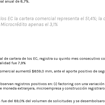
nal anual de 8,7%.
e los EC la cartera comercial representa el 51,4%; l
y Microcrédito apenas el 3,1%
al de cartera de los EC, registra su quinto mes consecutivo co
alidad fue 7,9%
 comercial aumentó $859,0 mm, ante el aporte positivo de seg
servan registros positivos en: (i) factoring con una variación re
 de moneda extranjera, microempresa y construcción registraro
es fue del 89,0% del volumen de solicitudes y se desembolsaro