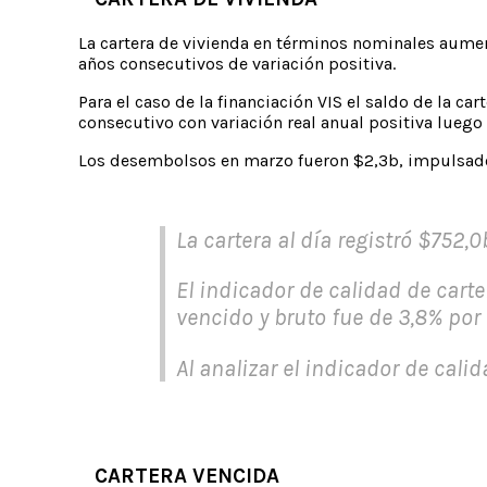
La cartera de vivienda en términos nominales aumen
años consecutivos de variación positiva.
Para el caso de la financiación VIS el saldo de la c
consecutivo con variación real anual positiva luego
Los desembolsos en marzo fueron $2,3b, impulsado
La cartera al día registró $752,0
El indicador de calidad de carte
vencido y bruto fue de 3,8% por 
Al analizar el indicador de cali
CARTERA VENCIDA