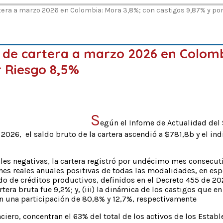
rtera a marzo 2026 en Colombia: Mora 3,8%; con castigos 9,87% y po
ad de cartera a marzo 2026 en Colom
r Riesgo 8,5%
S
egún el Infome de Actualidad del
 2026, el saldo bruto de la cartera ascendió a $781,8b y el i
les negativas, la cartera registró por undécimo mes consecuti
aciones reales anuales positivas de todas las modalidades, en 
o de créditos productivos, definidos en el Decreto 455 de 2023;
rtera bruta fue 9,2%; y, (iii) la dinámica de los castigos que
 una participación de 80,8% y 12,7%, respectivamente
nciero, concentran el 63% del total de los activos de los Estab