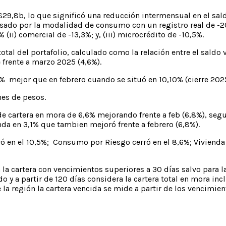
$29,8b, lo que significó una reducción intermensual en el sa
ulsado por la modalidad de consumo con un registro real de -20
 (ii) comercial de -13,3%; y, (iii) microcrédito de -10,5%.
total del portafolio, calculado como la relación entre el saldo
 frente a marzo 2025 (4,6%).
87% mejor que en febrero cuando se situó en 10,10% (cierre 20
ones de pesos.
e cartera en mora de 6,6% mejorando frente a feb (6,8%), seg
enda en 3,1% que tambien mejoró frente a febrero (6,8%).
rró en el 10,5%; Consumo por Riesgo cerró en el 8,6%; Vivienda
la cartera con vencimientos superiores a 30 días salvo para l
o y a partir de 120 días considera la cartera total en mora inc
 la región la cartera vencida se mide a partir de los vencimie