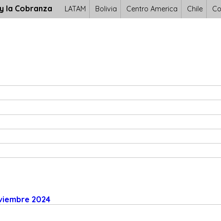
 y la Cobranza
LATAM
Bolivia
Centro America
Chile
Co
oviembre 2024