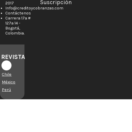
Suscripción
2017
Info@creditoycobranzas.com
Contáctenos
Carrera 17a #
127a 14 -
Bogotá,
Colombia.
REVISTA
Chile
México
Perú