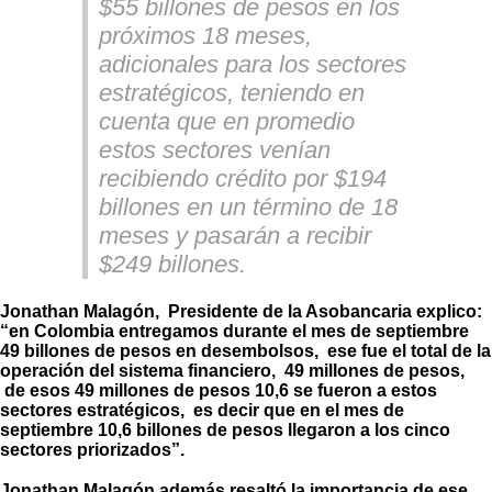
$55 billones de pesos en los
próximos 18 meses,
adicionales para los sectores
estratégicos, teniendo en
cuenta que en promedio
estos sectores venían
recibiendo crédito por $194
billones en un término de 18
meses y pasarán a recibir
$249 billones.
Jonathan Malagón, Presidente de la Asobancaria explico:
“en Colombia entregamos durante el mes de septiembre
49 billones de pesos en desembolsos, ese fue el total de la
operación del sistema financiero, 49 millones de pesos,
de esos 49 millones de pesos 10,6 se fueron a estos
sectores estratégicos, es decir que en el mes de
septiembre 10,6 billones de pesos llegaron a los cinco
sectores priorizados”.
Jonathan Malagón además resaltó la importancia de ese