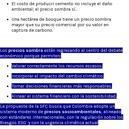
El costo de producir cemento no incluye el daño
ambiental; el precio sombra sí.
Una hectárea de bosque tiene un precio sombra
mayor que su precio comercial por su valor en
captura de carbono.
Los
precios
sombra
están
regresando
al centro del debate
económico
porque
permiten
:
Valorar
correctamente
los
recursos
escasos
.
Incorporar
el
impacto
del
cambio
climático
.
Tomar
decisiones
financieras
más
responsables
.
Alinear
el
sistema
financiero
con la
sostenibilidad
.
La propuesta de la SFC
busca
que Colombia
adopte
un
sistema
moderno
de
precios
socioambientales
,
alineado
con
estándares
internacionales, con la regulación sobre los
Riesgos ESG
y con la
urgencia
climática
actual