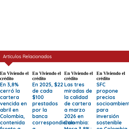
Artículos Relacionados
En
Viviendo el
En
Viviendo el
En
Viviendo el
En
Viviendo el
crédito
crédito
crédito
crédito
En 3,8%
En 2025, $22
Las tres
SFC
cerró la
de cada
miradas de
propone
cartera
$100
la calidad
precios
vencida en
prestados
de cartera
socioambien
abril en
por la
a marzo
para
Colombia,
banca
2026 en
inversión
contenida
correspondieron
Colombia:
sostenible
frente a
a
Mora 3,8%;
en Colombia