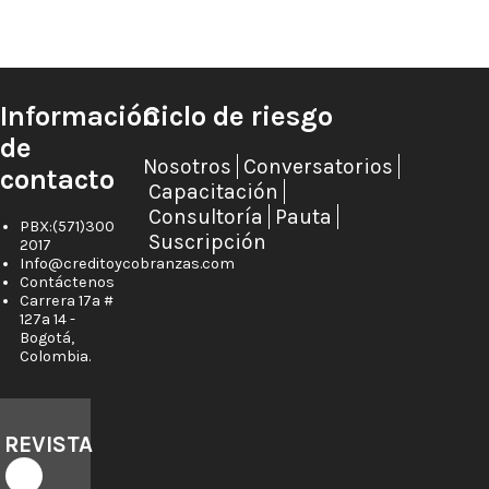
Información
Ciclo de riesgo
de
Nosotros
Conversatorios
contacto
Capacitación
Consultoría
Pauta
PBX:(571)300
Suscripción
2017
Info@creditoycobranzas.com
Contáctenos
Carrera 17a #
127a 14 -
Bogotá,
Colombia.
REVISTA