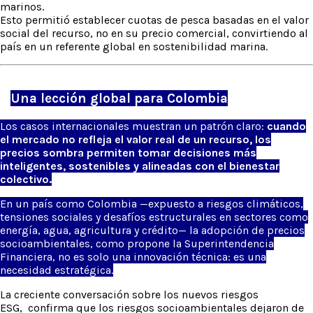
marinos.
Esto permitió establecer cuotas de pesca basadas en el valor
social del recurso, no en su precio comercial, convirtiendo al
país en un referente global en sostenibilidad marina.
Una
lección
global para Colombia
Los
casos
internacionales
muestran
un
patrón
claro
:
cuando
el
mercado
no
refleja
el valor real de un
recurso
, los
precios
sombra
permiten
tomar
decisiones
más
inteligentes
,
sostenibles
y
alineadas
con el
bienestar
colectivo
.
En un
país
como
Colombia —
expuesto
a
riesgos
climáticos
,
tensiones
sociales
y
desafíos
estructurales
en
sectores
como
energía
, agua,
agricultura
y
crédito
— la
adopción
de
precios
socioambientales
,
como
propone
la
Superintendencia
Financiera
, no es solo una
innovación
técnica
: es una
necesidad
estratégica
.
La creciente conversación sobre los nuevos riesgos
ESG, confirma que los riesgos socioambientales dejaron de