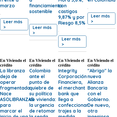
marzo
financiamiento
con
sostenible
castigos
Leer más
9,87% y por
>
Leer más
Riesgo 8,5%
>
Leer más
>
Leer más
>
En
Viviendo el
En
Viviendo el
En
Viviendo el
En
Viviendo el
crédito
crédito
crédito
crédito
La libranza
Colombia
Integrity
"Abrigo" la
deja de
ante el
Corporación
nueva
operar
punto de
Financiera,
Alianza
fragmentada:
quiebre de
el merchant
Bancaria
Nace
su política
bank que
con el
ASOLIBRANZAS
de vivienda:
llega a
Gobierno.
para
la urgencia
confeccionar
De nuevo,
marcar el
de retomar
trajes a la
otra
inicio de una
la senda
medida
ingeniosa