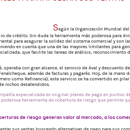
S
egún la Organización Mundial del
guro de crédito. Sin duda la herramienta más poderosa para di
mental para asegurar la solidez del sistema comercial y son la
 teniendo en cuenta que una de las mayores limitantes para gene
alizada, que facilite las tareas de análisis, reconocimiento de 
 operaba con gran alcance, el servicio de Aval y descuento de
nalcheque, además de facturas y pagarés. Hoy, de la mano de R
ero como Refinancia), este servicio se ha convertido en pila
de nichos desatendidos.
mpañía especializada en originar planes de pago en puntos de
ta poderosa herramienta de cobertura de riesgo que permite q
berturas de riesgo generan valor al mercado, a los come
entar sus ventas buscando alternativas de pago para sus cons