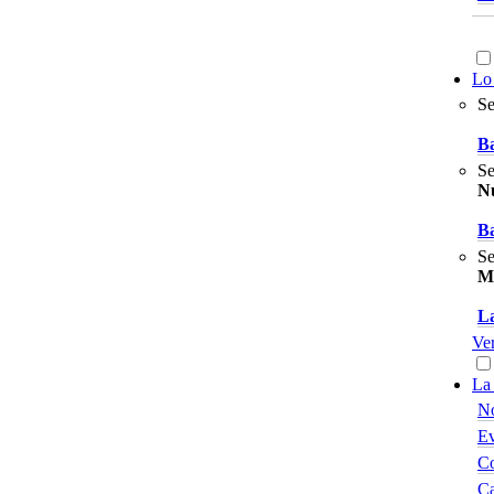
Lo
Se
Ba
Se
Nu
Ba
Se
M
La
Ver
La 
No
Ev
Co
Ca