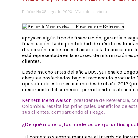
Edición No.38, agosto 2023
Viviendo el crédito
apoya en algún tipo de financiación, garantía o se
financiación. La disponibilidad de crédito es funda
dispersión, inclusión y el acceso a la financiación,
está representada en la escasez de información especi
clientes.
Desde mucho antes del año 2009, ya Fenalco Bogotá,
cheques posfechados bajo el reconocido producto Fe
operador de este mecanismo desde el año 2012 (prim
crecimiento del comercio, permitiendo la atención 
Kenneth Mendiwelson
,
presidente de Referencia, co
Colombia, resalta los principales beneficios de es
sus clientes, compartiendo el riesgo.
¿De qué manera, los modelos de garantías y co
“El comercio siempre mantiene el interés de increm