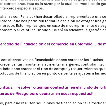
 el comerciante. Esta es la razón por la cual los modelos de ga
n terceros especializados.
 alianza con Fenalco) han desarrollado e implementado una se
sticados, que nos permiten tomar la decisión de otorgar una 
omprador. Esto implica que, en caso de incumplimiento de pa
comercio el valor incumplido. De ahí en adelante la gestión o
l mercado de Financiación del comercio en Colombia, y de
con alternativas de financiación deben entender las “luchas”
crecer ventas, mantener / aumentar márgenes, controlar liquide
, el aliado debe entender el tipo de compra y requerimientos q
roductos de financiación en punto de venta se ajusten a las n
ntas sin resolver o aún sin contestar, en el mundo de la 
uras de Riesgo para avanzar en esas respuestas?
ho, para que resulten soluciones de financiación “a la medida