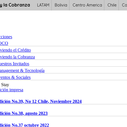
 y la Cobranza
LATAM
Bolivia
Centro America
Chile
Co
cciones
OCO
viendo el Crédito
viendo la Cobranza
estros Invitados
nagement & Tecnología
entos & Sociales
Stay
ición impresa
ición No.39, No 12 Chile, Noviembre 2024
ición No.38, agosto 2023
ición No.37 octubre 2022