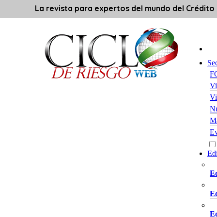
La revista para expertos del mundo del Crédito
Se
F
Vi
Vi
Nu
Ma
Ev
Ed
Ed
Ed
Ed