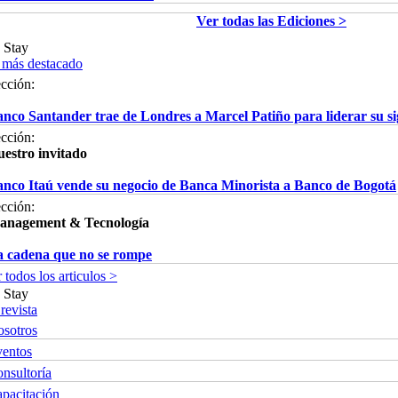
Ver todas las Ediciones >
Stay
 más destacado
cción:
nco Santander trae de Londres a Marcel Patiño para liderar su s
cción:
estro invitado
nco Itaú vende su negocio de Banca Minorista a Banco de Bogotá
cción:
anagement & Tecnología
 cadena que no se rompe
 todos los articulos >
Stay
revista
sotros
entos
nsultoría
pacitación