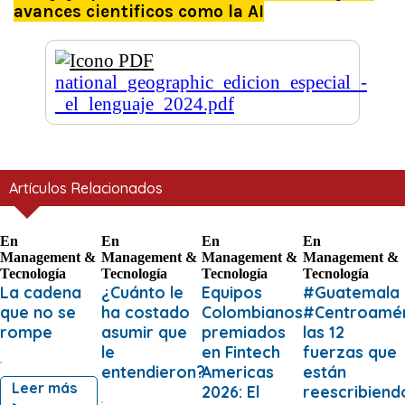
avances cientificos como la AI
national_geographic_edicion_especial_-
_el_lenguaje_2024.pdf
Artículos Relacionados
En
En
En
En
Management &
Management &
Management &
Management &
Tecnología
Tecnología
Tecnología
Tecnología
La cadena
¿Cuánto le
Equipos
#Guatemala
que no se
ha costado
Colombianos
#Centroamér
rompe
asumir que
premiados
las 12
le
en Fintech
fuerzas que
entendieron?
Americas
están
Leer más
2026: El
reescribiend