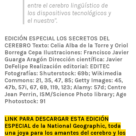
entre el cerebro lingüístico de
los dispositivos tecnológicos y
el nuestro".
EDICIÓN ESPECIAL LOS SECRETOS DEL
CEREBRO Texto: Celia Alba de la Torre y Oriol
Borrega Cepa Ilustraciones: Francisco Javier
Guarga Aragón Dirección científica: Javier
DeFelipe Realización editorial: EDITEC
Fotografías: Shuterstock: 69b; Wikimedia
Commons: 21, 35, 47, 85; Getty Images: 45,
47b, 57i, 67, 69, 119, 123; Alamy: 57d; Centre
Jean Perrin, ISM/Science Photo library; Age
Photostock: 91
LINK PARA DESCARGAR ESTA EDICIÓN
ESPECIAL de la National Geographic, toda
una joya para los amantes del cerebro y los