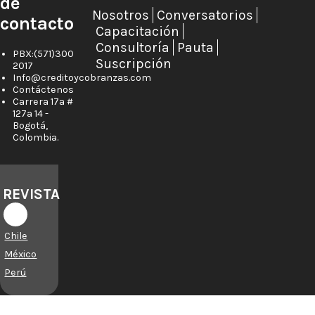
de
Nosotros
Conversatorios
contacto
Capacitación
Consultoría
Pauta
PBX:(571)300
Suscripción
2017
Info@creditoycobranzas.com
Contáctenos
Carrera 17a #
127a 14 -
Bogotá,
Colombia.
REVISTA
Chile
México
Perú