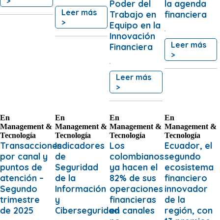
>
Poder del
la agenda
Leer más
Trabajo en
financiera
>
Equipo en la
Innovación
Leer más
Financiera
>
Leer más
>
En
En
En
En
Management &
Management &
Management &
Management &
Tecnología
Tecnología
Tecnología
Tecnología
Transacciones
Indicadores
Los
Ecuador, el
por canal y
de
colombianos
segundo
puntos de
Seguridad
ya hacen el
ecosistema
atención –
de la
82% de sus
financiero
Segundo
Información
operaciones
innovador
trimestre
y
financieras
de la
de 2025
Ciberseguridad
en canales
región, con