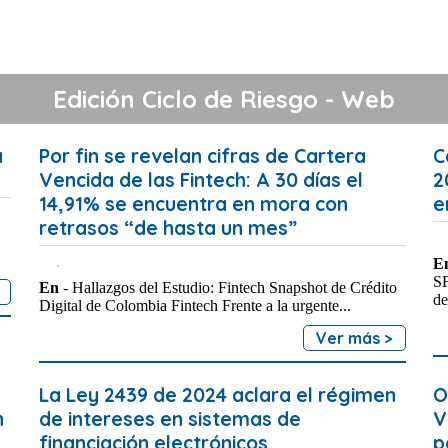
Edición Ciclo de Riesgo - Web
a
Por fin se revelan cifras de Cartera
C
Vencida de las Fintech: A 30 días el
2
14,91% se encuentra en mora con
e
retrasos “de hasta un mes”
En
SF
En
- Hallazgos del Estudio: Fintech Snapshot de Crédito
de
Digital de Colombia Fintech Frente a la urgente...
Ver más >
La Ley 2439 de 2024 aclara el régimen
O
h
de intereses en sistemas de
V
financiación electrónicos
p