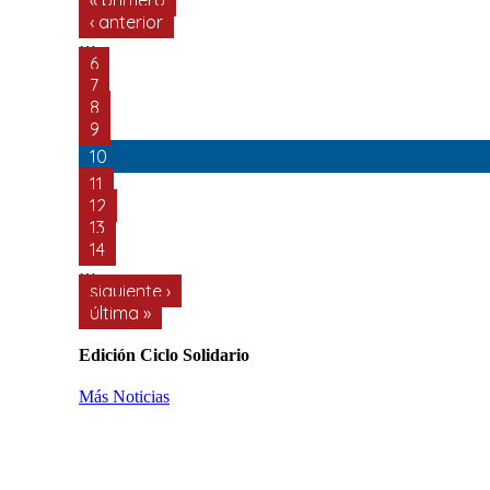
‹ anterior
…
6
7
8
9
10
11
12
13
14
…
siguiente ›
última »
Edición Ciclo Solidario
Más Noticias