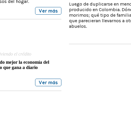
esos del hogar.
Luego de duplicarse en men
producido en Colombia. Dón
Ver más
morimos; qué tipo de famili
que parecieran llevarnos a ot
abuelos.
iviendo el crédito
do mejor la economía del
 que gana a diario
Ver más