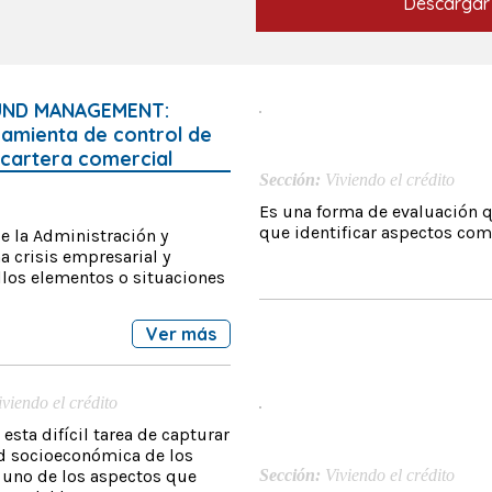
Descargar
ND MANAGEMENT:
amienta de control de
 cartera comercial
Sección:
Viviendo el crédito
Es una forma de evaluación 
que identificar aspectos com
 la Administración y
 crisis empresarial y
llos elementos o situaciones
Ver más
iviendo el crédito
esta difícil tarea de capturar
ad socioeconómica de los
s uno de los aspectos que
Sección:
Viviendo el crédito