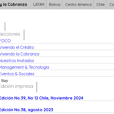
 y la Cobranza
LATAM
Bolivia
Centro America
Chile
Co
Secciones
FOCO
Viviendo el Crédito
Viviendo la Cobranza
Nuestros Invitados
Management & Tecnología
Eventos & Sociales
Stay
Edición impresa
Edición No.39, No 12 Chile, Noviembre 2024
Edición No.38, agosto 2023