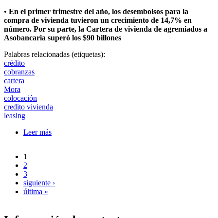
•
En el primer trimestre del año, los desembolsos para la
compra de vivienda tuvieron un crecimiento de 14,7% en
número. Por su parte, la Cartera de vivienda de agremiados a
Asobancaria superó los $90 billones
Palabras relacionadas (etiquetas):
crédito
cobranzas
cartera
Mora
colocación
credito vivienda
leasing
Leer más
sobre La relación préstamo-garantía (Loan To Value
LTV) de créditos VIS fue de 56,7% para I.Trim.
1
Páginas
2
3
siguiente ›
última »