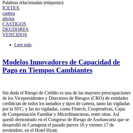
Palabras relacionadas (etiquetas):
ICETEX
cartera
alivios
CASTIGOS
DEUDORES
VENCIDOS
Leer más
sobre ICETEX lanza plan de alivio para deudores
castigados con Condonaciones entre el 60% y el 80%
del capital
Modelos Innovadores de Capacidad de
Pago en Tiempos Cambiantes
Sin duda el Riesgo de Crédito es una de las mayores preocupaciones
de los Vicepresidentes y Directores de Riesgos (CRO) de entidades
crediticias de todos los tamaños y tipos de cartera, tanto las vigiladas
por la SFC, y las no vigiladas, como Fintech, Cooperativas, Cajas
de Compensación Familiar y Microfinancieras, entre otras. Así
quedó demostrado en el Congreso de Riesgo de Asobancaria que se
desarrolló en Cartagena el pasado jueves 16 y viernes 17 de
noviembre, en el Hotel Hyatt.