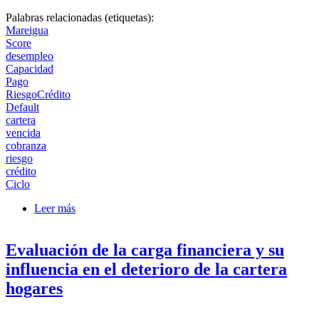
Palabras relacionadas (etiquetas):
Mareigua
Score
desempleo
Capacidad
Pago
RiesgoCrédito
Default
cartera
vencida
cobranza
riesgo
crédito
Ciclo
Leer más
sobre Modelos Innovadores de Capacidad de Pago en
Tiempos Cambiantes
Evaluación de la carga financiera y su
influencia en el deterioro de la cartera
hogares