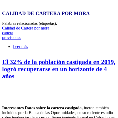
CALIDAD DE CARTERA POR MORA
Palabras relacionadas (etiquetas):
Calidad de Cartera por mora
cartera
provisiones
Leer más
sobre Contenida arrancó la cartera vencida en
Colombia este 2025 con el 4,7% a enero; 11% con
Castigos
El 32% de la población castigada en 2019,
logró recuperarse en un horizonte de 4
años
Interesantes Datos sobre la cartera castigada,
fueron también
incluidos por la Banca de las Oportunidades, en su reciente estudio
sobre tendencias de acceso al financiamiento formal en Colombia en