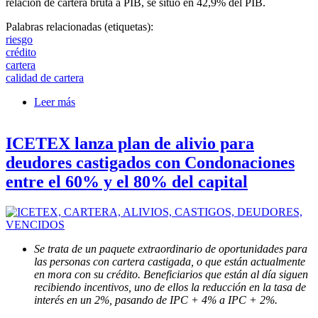
relación de cartera bruta a PIB, se situó en 42,9% del PIB.
Palabras relacionadas (etiquetas):
riesgo
crédito
cartera
calidad de cartera
Leer más
sobre Calidad de cartera mejora al cierre 2024,
bajando del 5% en nov. al 4,7% en dic (10,99% con
Castigos)
ICETEX lanza plan de alivio para
deudores castigados con Condonaciones
entre el 60% y el 80% del capital
Se trata de un paquete extraordinario de oportunidades para
las personas con cartera castigada, o que están actualmente
en mora con su crédito. Beneficiarios que están al día siguen
recibiendo incentivos, uno de ellos la reducción en la tasa de
interés en un 2%, pasando de IPC + 4% a IPC + 2%.